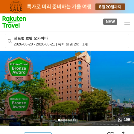
to
top
page
NEW
센트럴 호텔 오카야마
2026-08-20
-
2026-08-21
|
숙박 인원 2명
|
1개
109