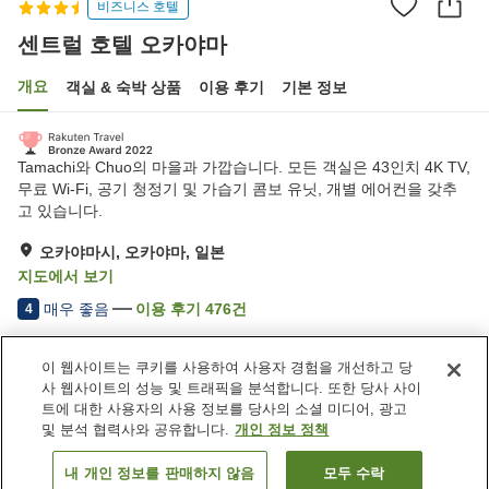
비즈니스 호텔
센트럴 호텔 오카야마
개요
객실 & 숙박 상품
이용 후기
기본 정보
Tamachi와 Chuo의 마을과 가깝습니다. 모든 객실은 43인치 4K TV,
무료 Wi-Fi, 공기 청정기 및 가습기 콤보 유닛, 개별 에어컨을 갖추
고 있습니다.
오카야마시, 오카야마, 일본
지도에서 보기
매우 좋음
이용 후기
476
건
4
이 웹사이트는 쿠키를 사용하여 사용자 경험을 개선하고 당
숙소 편의 시설/서비스
사 웹사이트의 성능 및 트래픽을 분석합니다. 또한 당사 사이
주차장
스파 / 미용실
트에 대한 사용자의 사용 정보를 당사의 소셜 미디어, 광고
레스토랑
바
및 분석 협력사와 공유합니다.
개인 정보 정책
내 개인 정보를 판매하지 않음
모두 수락
객실 보기
홈
일본
오카야마
오카야마시
센트럴 호텔 오카야마