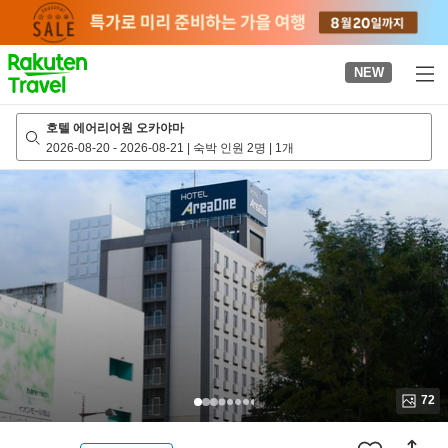
to
top
page
NEW
호텔 에어리어원 오카야마
2026-08-20
-
2026-08-21
|
숙박 인원 2명
|
1개
72