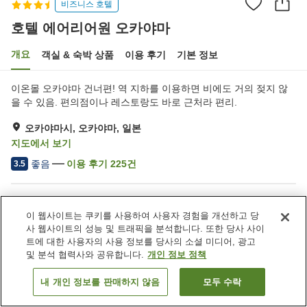
비즈니스 호텔
호텔 에어리어원 오카야마
개요
객실 & 숙박 상품
이용 후기
기본 정보
이온몰 오카야마 건너편! 역 지하를 이용하면 비에도 거의 젖지 않
을 수 있음. 편의점이나 레스토랑도 바로 근처라 편리.
오카야마시, 오카야마, 일본
지도에서 보기
좋음
이용 후기
225
건
3.5
숙소 편의 시설/서비스
이 웹사이트는 쿠키를 사용하여 사용자 경험을 개선하고 당
스파 / 미용실
레스토랑
사 웹사이트의 성능 및 트래픽을 분석합니다. 또한 당사 사이
자동판매기
회의실
트에 대한 사용자의 사용 정보를 당사의 소셜 미디어, 광고
및 분석 협력사와 공유합니다.
개인 정보 정책
홈
일본
오카야마
오카야마시
호텔 에어리어원 오카야마
내 개인 정보를 판매하지 않음
모두 수락
객실 보기