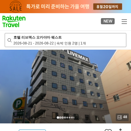
to
top
page
NEW
호텔 리브맥스 오카야마 웨스트
2026-08-21
-
2026-08-22
|
숙박 인원 2명
|
1개
48