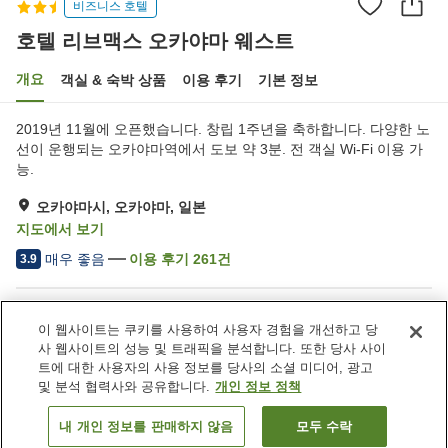
비즈니스 호텔
호텔 리브맥스 오카야마 웨스트
개요
객실 & 숙박 상품
이용 후기
기본 정보
2019년 11월에 오픈했습니다. 창립 1주년을 축하합니다. 다양한 노
선이 운행되는 오카야마역에서 도보 약 3분. 전 객실 Wi-Fi 이용 가
능.
오카야마시, 오카야마, 일본
지도에서 보기
매우 좋음
이용 후기
261
건
3.9
숙소 편의 시설/서비스
이 웹사이트는 쿠키를 사용하여 사용자 경험을 개선하고 당
스파 / 미용실
라운지
사 웹사이트의 성능 및 트래픽을 분석합니다. 또한 당사 사이
자동판매기
세탁 (유료)
트에 대한 사용자의 사용 정보를 당사의 소셜 미디어, 광고
및 분석 협력사와 공유합니다.
개인 정보 정책
홈
일본
오카야마
오카야마시
내 개인 정보를 판매하지 않음
모두 수락
객실 보기
호텔 리브맥스 오카야마 웨스트