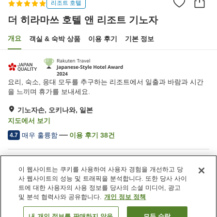
리조트 호텔
더 히라마쓰 호텔 앤 리조트 기노자
개요
객실 & 숙박 상품
이용 후기
기본 정보
요리, 숙소, 응대 모두를 추구하는 리조트에서 일출과 바람과 시간
을 느끼며 휴가를 보내세요.
기노자손, 오키나와, 일본
지도에서 보기
매우 훌륭함
이용 후기
38
건
4.7
숙소 편의 시설/서비스
이 웹사이트는 쿠키를 사용하여 사용자 경험을 개선하고 당
Wi-Fi
제트 욕조
사 웹사이트의 성능 및 트래픽을 분석합니다. 또한 당사 사이
스파 / 미용실
레스토랑
트에 대한 사용자의 사용 정보를 당사의 소셜 미디어, 광고
및 분석 협력사와 공유합니다.
개인 정보 정책
홈
일본
오키나와
기노자손
내 개인 정보를 판매하지 않음
모두 수락