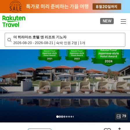
to
top
page
NEW
더 히라마쓰 호텔 앤 리조트 기노자
2026-08-20
-
2026-08-21
|
숙박 인원 2명
|
1개
79