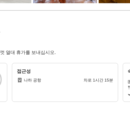
껏 열대 휴가를 보내십시오.
접근성
나하 공항
차로
1
시간
15
분