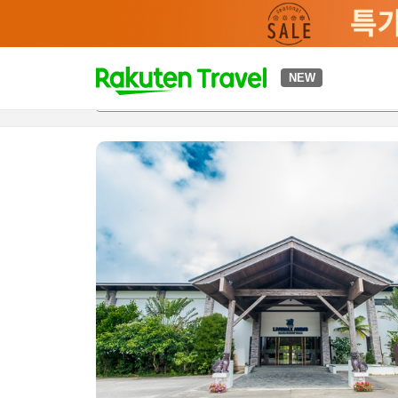
t
NEW
개요
객실 & 숙박 상품
이용 후기
편의 시설/서비스
o
p
P
a
g
e
_
s
e
a
r
c
h