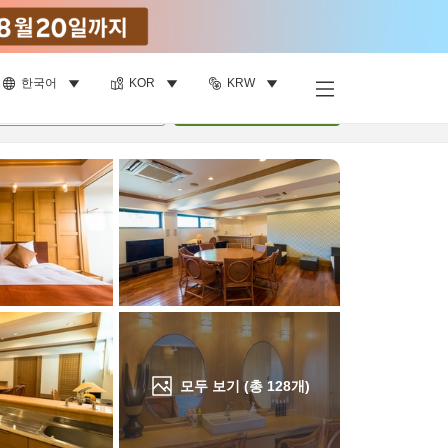
한국어
KOR
KRW
객실 보기
명
•
객실
1
개
검색
모두 보기 (총
128
개)