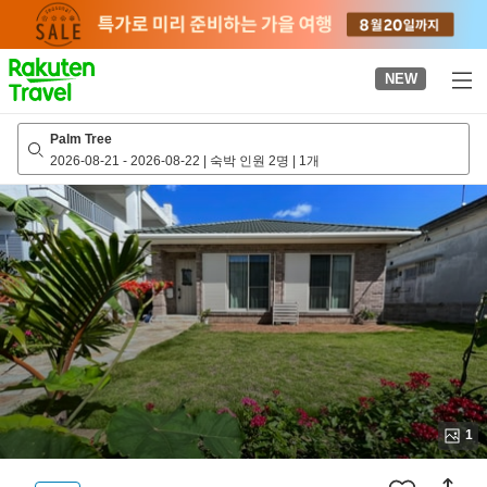
to
top
page
NEW
Palm Tree
2026-08-21
-
2026-08-22
|
숙박 인원 2명
|
1개
1