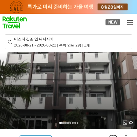
to
top
page
NEW
미스터 긴조 인 니시자키
2026-08-21
-
2026-08-22
|
숙박 인원 2명
|
1개
25