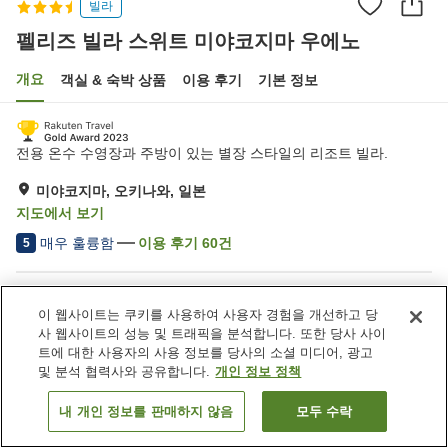
빌라
펠리즈 빌라 스위트 미야코지마 우에노
개요
객실 & 숙박 상품
이용 후기
기본 정보
전용 온수 수영장과 주방이 있는 별장 스타일의 리조트 빌라.
미야코지마, 오키나와, 일본
지도에서 보기
매우 훌륭함
이용 후기
60
건
5
숙소 편의 시설/서비스
이 웹사이트는 쿠키를 사용하여 사용자 경험을 개선하고 당
주차장
사 웹사이트의 성능 및 트래픽을 분석합니다. 또한 당사 사이
트에 대한 사용자의 사용 정보를 당사의 소셜 미디어, 광고
및 분석 협력사와 공유합니다.
개인 정보 정책
홈
일본
오키나와
미야코지마
펠리즈 빌라 스위트 미야코지마 우에노
내 개인 정보를 판매하지 않음
모두 수락
객실 보기