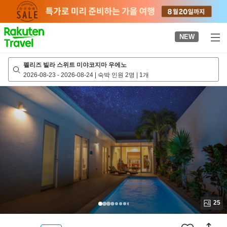
to
top
page
NEW
펠리즈 빌라 스위트 미야코지마 우에노
2026-08-23
-
2026-08-24
|
숙박 인원 2명
|
1개
25