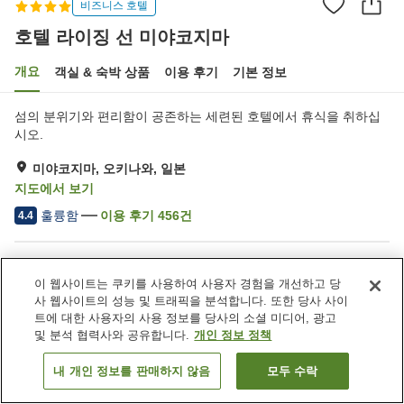
비즈니스 호텔
호텔 라이징 선 미야코지마
개요
객실 & 숙박 상품
이용 후기
기본 정보
섬의 분위기와 편리함이 공존하는 세련된 호텔에서 휴식을 취하십
시오.
미야코지마, 오키나와, 일본
지도에서 보기
훌륭함
이용 후기
456
건
4.4
숙소 편의 시설/서비스
이 웹사이트는 쿠키를 사용하여 사용자 경험을 개선하고 당
주차장
스파 / 미용실
사 웹사이트의 성능 및 트래픽을 분석합니다. 또한 당사 사이
레스토랑
자동판매기
트에 대한 사용자의 사용 정보를 당사의 소셜 미디어, 광고
및 분석 협력사와 공유합니다.
개인 정보 정책
홈
일본
오키나와
미야코지마
호텔 라이징 선 미야코지마
내 개인 정보를 판매하지 않음
모두 수락
객실 보기