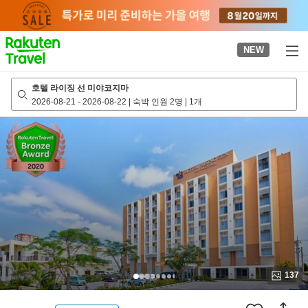
to
top
page
NEW
호텔 라이징 선 미야코지마
2026-08-21
-
2026-08-22
|
숙박 인원 2명
|
1개
137