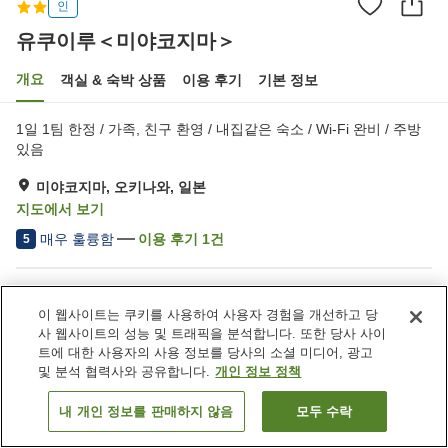
인
유쿠이루＜미야코지마＞
개요
객실 & 숙박 상품
이용 후기
기본 정보
1일 1팀 한정 / 가족, 친구 환영 / 내집같은 숙소 / Wi-Fi 완비 / 주방
있음
미야코지마, 오키나와, 일본
지도에서 보기
매우 훌륭함
이용 후기
1
건
5
숙소 편의 시설/서비스
이 웹사이트는 쿠키를 사용하여 사용자 경험을 개선하고 당
주차장
자동판매기
사 웹사이트의 성능 및 트래픽을 분석합니다. 또한 당사 사이
바비큐 시설
택배
트에 대한 사용자의 사용 정보를 당사의 소셜 미디어, 광고
및 분석 협력사와 공유합니다.
개인 정보 정책
홈
일본
오키나와
미야코지마
유쿠이루＜미야코지마＞
내 개인 정보를 판매하지 않음
모두 수락
객실 보기