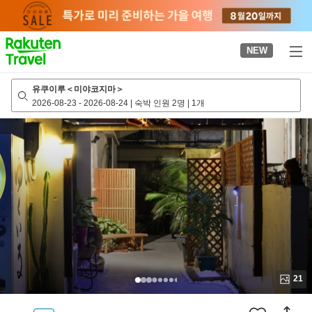
to
top
page
NEW
유쿠이루＜미야코지마＞
2026-08-23
-
2026-08-24
|
숙박 인원 2명
|
1개
21