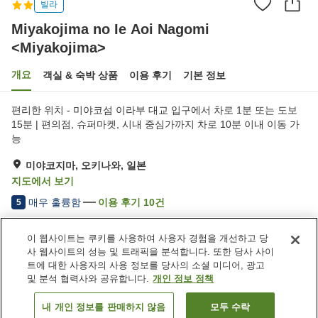
빌라
Miyakojima no Ie Aoi Nagomi
<Miyakojima>
개요
객실 & 숙박 상품
이용 후기
기본 정보
편리한 위치 - 미야코섬 이라부 대교 입구에서 차로 1분 또는 도보
15분 | 편의점, 슈퍼마켓, 시내 중심가까지 차로 10분 이내 이동 가
능
미야코지마, 오키나와, 일본
지도에서 보기
매우 훌륭함
이용 후기
10
건
5
이 웹사이트는 쿠키를 사용하여 사용자 경험을 개선하고 당
숙소 편의 시설/서비스
사 웹사이트의 성능 및 트래픽을 분석합니다. 또한 당사 사이
주차장
트에 대한 사용자의 사용 정보를 당사의 소셜 미디어, 광고
및 분석 협력사와 공유합니다.
개인 정보 정책
홈
일본
오키나와
미야코지마
내 개인 정보를 판매하지 않음
모두 수락
객실 보기
Miyakojima no Ie Aoi Nagomi <Miyakojima>