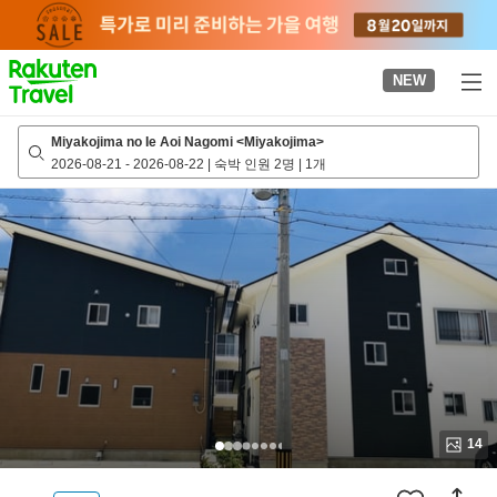
to
top
page
NEW
Miyakojima no Ie Aoi Nagomi <Miyakojima>
2026-08-21
-
2026-08-22
|
숙박 인원 2명
|
1개
14