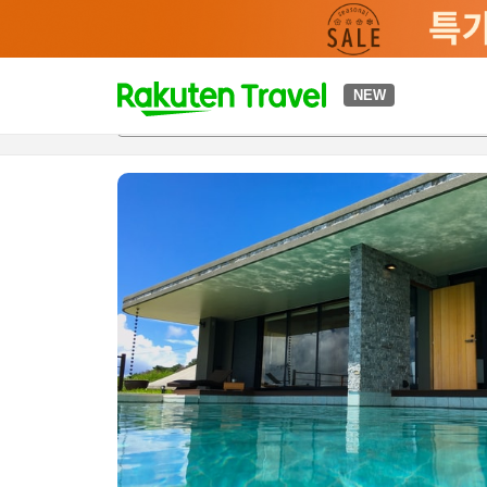
t
NEW
개요
객실 & 숙박 상품
이용 후기
편의 시설/서비스
o
p
P
a
g
e
_
s
e
a
r
c
h