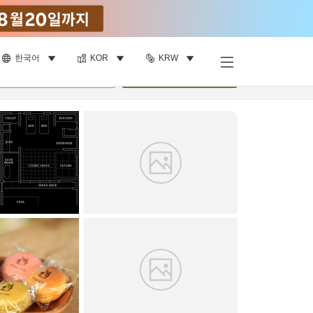
한국어
KOR
KRW
객실 보기
명
•
객실
1
개
검색