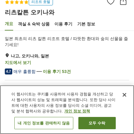
리조트 호텔
리츠칼튼 오키나와
개요
객실 & 숙박 상품
이용 후기
기본 정보
일본 최초의 리츠 칼튼 리조트 호텔 / 따뜻한 환대와 숲의 선물을 즐
기세요!
나고, 오키나와, 일본
지도에서 보기
매우 훌륭함
이용 후기
53
건
4.7
숙소 편의 시설/서비스
이 웹사이트는 쿠키를 사용하여 사용자 경험을 개선하고 당
주차장
스파 / 미용실
사 웹사이트의 성능 및 트래픽을 분석합니다. 또한 당사 사이
피트니스 클럽 / 헬스장
수영장
트에 대한 사용자의 사용 정보를 당사의 소셜 미디어, 광고
및 분석 협력사와 공유합니다.
개인 정보 정책
홈
일본
오키나와
나고
리츠칼튼 오키나와
내 개인 정보를 판매하지 않음
모두 수락
객실 보기