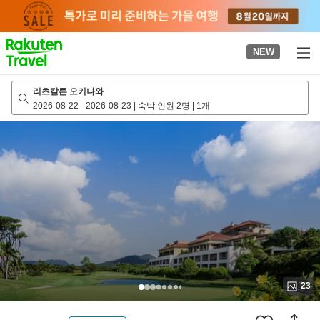
to
top
page
NEW
리츠칼튼 오키나와
2026-08-22
-
2026-08-23
|
숙박 인원 2명
|
1개
23