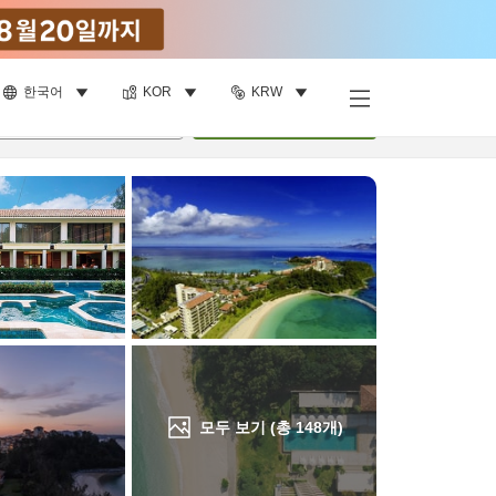
한국어
KOR
KRW
객실 보기
명
•
객실
1
개
검색
모두 보기 (총
148
개)