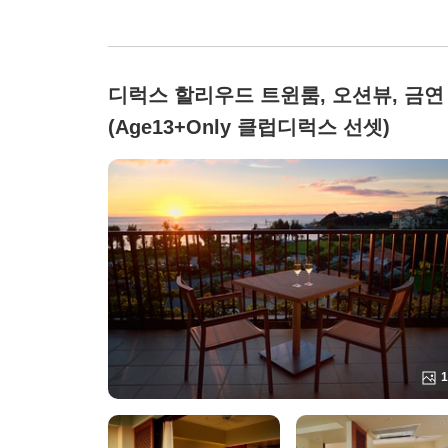
디럭스 할리우드 트윈룸, 오션뷰, 금연
(Age13+Only 클럽디럭스 선셋)
1