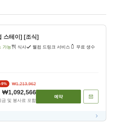
 스테이] [조식]
소 가능
식사
웰컴 드링크 서비스
무료 생수
₩1,213,962
-
9
%
₩1,092,566
예약
세금 및 봉사료 포함