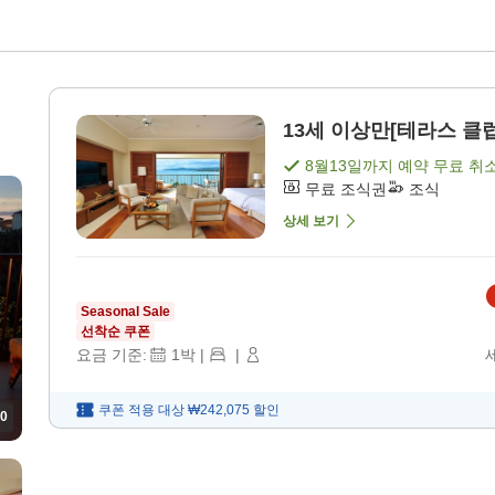
13세 이상만[테라스 클럽
8월13일
까지 예약 무료 취
무료 조식권
조식
상세 보기
Seasonal Sale
선착순 쿠폰
요금 기준:
1
박
|
|
쿠폰 적용 대상
₩242,075
할인
0