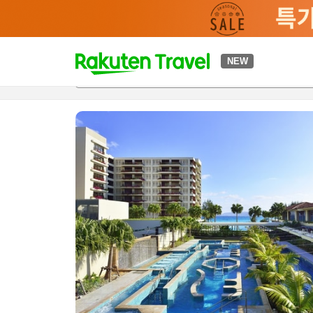
t
NEW
개요
객실 & 숙박 상품
이용 후기
하이라이트
편의 시설/
o
p
P
a
g
e
_
s
e
a
r
c
h