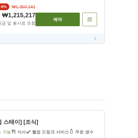
₩1,350,241
-
9
%
₩1,215,217
예약
세금 및 봉사료 포함
 스테이] [조식]
소 가능
식사
웰컴 드링크 서비스
무료 생수