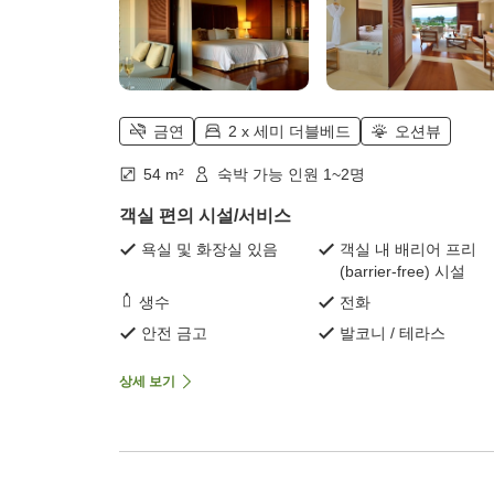
금연
2 x 세미 더블베드
오션뷰
54 m²
숙박 가능 인원 1~2명
객실 편의 시설/서비스
욕실 및 화장실 있음
객실 내 배리어 프리
(barrier-free) 시설
생수
전화
안전 금고
발코니 / 테라스
상세 보기