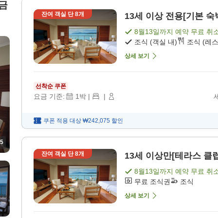
금
잔여 객실 단
8
개
13세 이상 전용[기본 
8월13일
까지 예약 무료 취
조식 (객실 내)
조식 (레
상세 보기
선착순 쿠폰
요금 기준:
1
박
|
|
쿠폰 적용 대상
₩242,075
할인
5
잔여 객실 단
8
개
13세 이상만[테라스 클럽
8월13일
까지 예약 무료 취
무료 조식권
조식
상세 보기