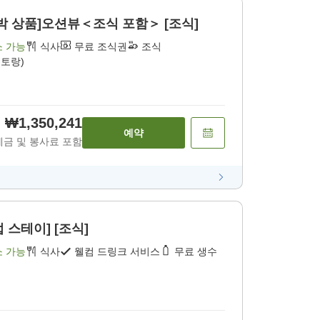
숙박 상품]오션뷰＜조식 포함＞ [조식]
소 가능
식사
무료 조식권
조식
스토랑)
₩1,350,241
예약
세금 및 봉사료 포함
 스테이] [조식]
소 가능
식사
웰컴 드링크 서비스
무료 생수