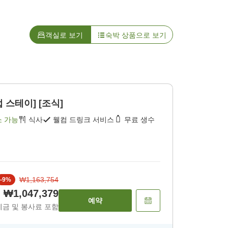
객실로 보기
숙박 상품으로 보기
 스테이] [조식]
소 가능
식사
웰컴 드링크 서비스
무료 생수
₩1,163,754
-
9
%
₩1,047,379
예약
세금 및 봉사료 포함