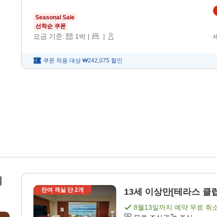
Seasonal Sale
선착순 쿠폰
요금 기준:
1
박
|
|
쿠폰 적용 대상
₩242,075
할인
세
잔여 객실 단
2
개
13세 이상만[테라스 클럽
8월13일
까지 예약 무료 취