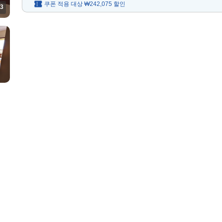
쿠폰 적용 대상
₩242,075
할인
3