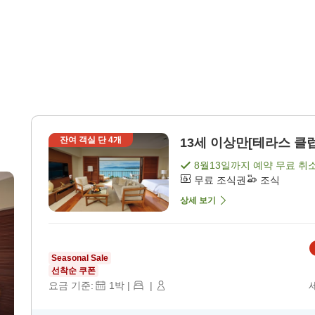
용
잔여 객실 단
4
개
13세 이상만[테라스 클럽
8월13일
까지 예약 무료 취
무료 조식권
조식
상세 보기
Seasonal Sale
선착순 쿠폰
요금 기준:
1
박
|
|