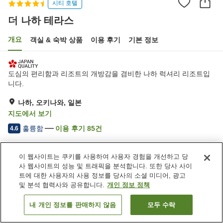
시티 호텔
더 나하 테라스
개요
객실 & 숙박 상품
이용 후기
기본 정보
도심의 편리함과 리조트의 개방감을 겸비한 나하 럭셔리 리조트입
니다.
나하, 오키나와, 일본
지도에서 보기
훌륭함
이용 후기
85
건
4.6
숙소 편의 시설/서비스
이 웹사이트는 쿠키를 사용하여 사용자 경험을 개선하고 당
사 웹사이트의 성능 및 트래픽을 분석합니다. 또한 당사 사이
사우나
스파 / 미용실
트에 대한 사용자의 사용 정보를 당사의 소셜 미디어, 광고
피트니스 클럽 / 헬스장
레스토랑
및 분석 협력사와 공유합니다.
개인 정보 정책
내 개인 정보를 판매하지 않음
모두 수락
객실 보기
홈
일본
오키나와
나하
더 나하 테라스