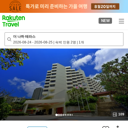
to
top
page
NEW
더 나하 테라스
2026-08-24
-
2026-08-25
|
숙박 인원 2명
|
1개
109