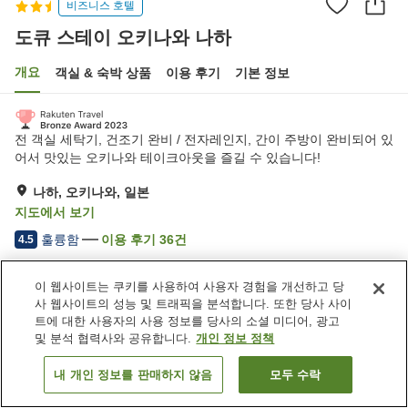
비즈니스 호텔
도큐 스테이 오키나와 나하
개요
객실 & 숙박 상품
이용 후기
기본 정보
전 객실 세탁기, 건조기 완비 / 전자레인지, 간이 주방이 완비되어 있
어서 맛있는 오키나와 테이크아웃을 즐길 수 있습니다!
나하, 오키나와, 일본
지도에서 보기
훌륭함
이용 후기
36
건
4.5
이 웹사이트는 쿠키를 사용하여 사용자 경험을 개선하고 당
숙소 편의 시설/서비스
사 웹사이트의 성능 및 트래픽을 분석합니다. 또한 당사 사이
주차장
드라이클리닝
트에 대한 사용자의 사용 정보를 당사의 소셜 미디어, 광고
및 분석 협력사와 공유합니다.
개인 정보 정책
홈
일본
오키나와
나하
도큐 스테이 오키나와 나하
내 개인 정보를 판매하지 않음
모두 수락
객실 보기