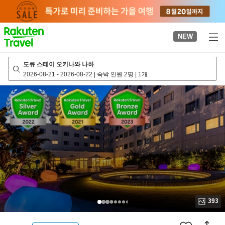
to
top
page
NEW
도큐 스테이 오키나와 나하
2026-08-21
-
2026-08-22
|
숙박 인원 2명
|
1개
393