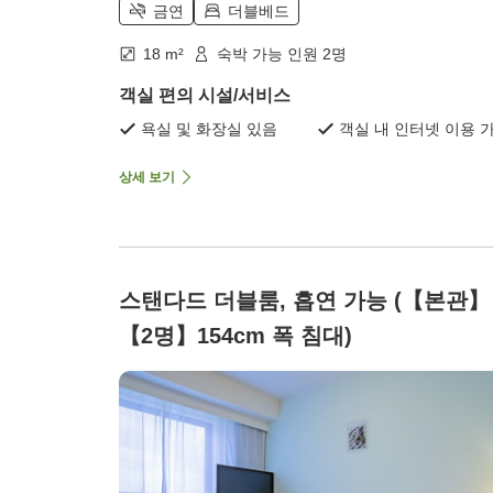
금연
더블베드
18 m²
숙박 가능 인원 2명
객실 편의 시설/서비스
욕실 및 화장실 있음
객실 내 인터넷 이용 
상세 보기
스탠다드 더블룸, 흡연 가능 (【본관】
【2명】154cm 폭 침대)