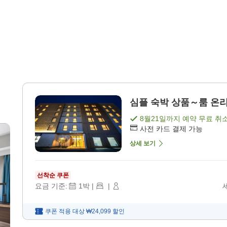
심플 숙박 상품～룸 온리(
8월21일
까지 예약 무료 취
사전 카드 결제 가능
상세 보기
선착순 쿠폰
요금 기준:
1
박
|
|
쿠폰 적용 대상
₩24,099
할인