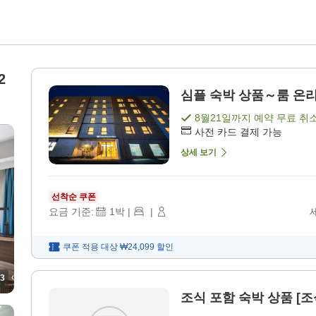
2
심플 숙박 상품～룸 온리(
8월21일
까지 예약 무료 취
사전 카드 결제 가능
상세 보기
선착순 쿠폰
요금 기준:
1
박
|
|
쿠폰 적용 대상
₩24,099
할인
3
조식 포함 숙박 상품 [조