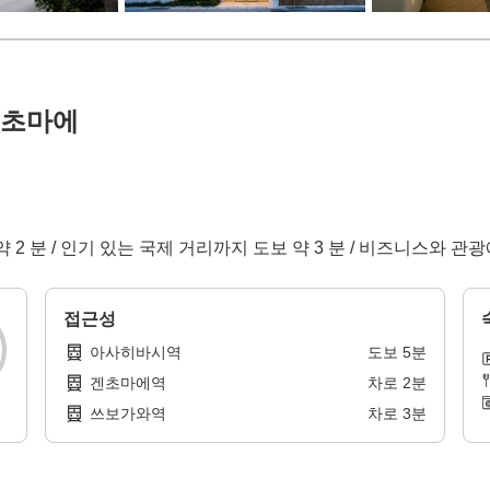
겐초마에
약 2 분 / 인기 있는 국제 거리까지 도보 약 3 분 / 비즈니스와 관광
접근성
아사히바시역
도보
5
분
겐초마에역
차로
2
분
쓰보가와역
차로
3
분