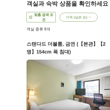
객실과 숙박 상품을 확인하세요
맞춤 검색 조
가격 (낮은 순)
건
객실 종류
9
개
스탠다드 더블룸, 금연 (【본관】【2
명】154cm 폭 침대)