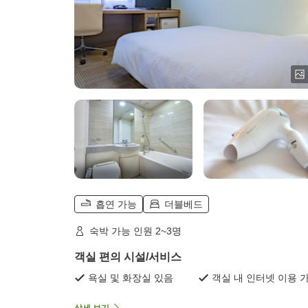
흡연 가능
더블베드
숙박 가능 인원 2~3명
객실 편의 시설/서비스
욕실 및 화장실 있음
객실 내 인터넷 이용 
상세 보기