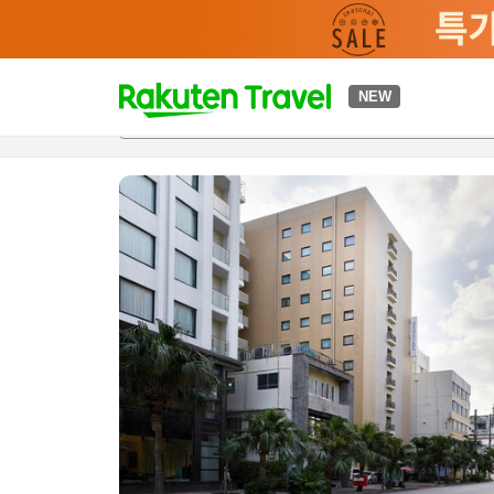
t
NEW
개요
객실 & 숙박 상품
이용 후기
편의 시설/서비스
o
p
P
a
g
e
_
s
e
a
r
c
h