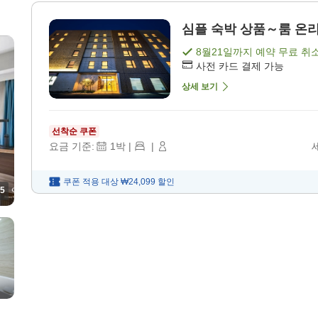
심플 숙박 상품～룸 온리(
8월21일
까지 예약 무료 취
사전 카드 결제 가능
상세 보기
선착순 쿠폰
요금 기준:
1
박
|
|
쿠폰 적용 대상
₩24,099
할인
5