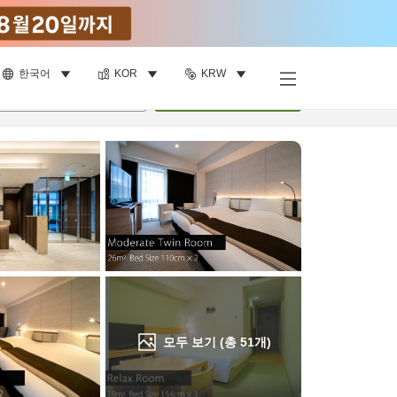
한국어
KOR
KRW
객실 보기
명
•
객실
1
개
검색
모두 보기 (총
51
개)