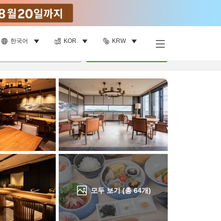
한국어
KOR
KRW
객실 보기
명
•
객실
1
개
검색
모두 보기 (총
64
개)