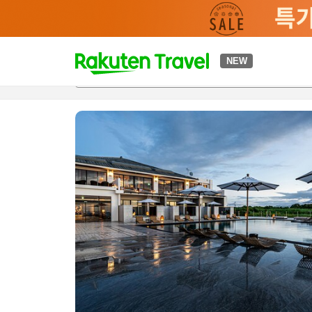
t
NEW
개요
객실 & 숙박 상품
이용 후기
편의 시설/서비스
o
p
P
a
g
e
_
s
e
a
r
c
h