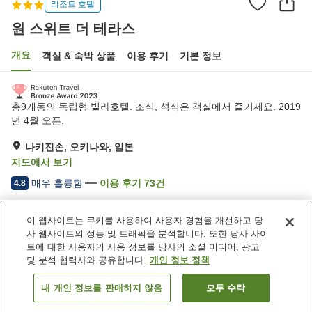
리조트 호텔
원 스위트 더 테라스
개요
객실 & 숙박 상품
이용 후기
기본 정보
총9개동의 독립형 빌라호텔. 조식, 석식은 객실에서 즐기세요. 2019
년 4월 오픈.
나키진손, 오키나와, 일본
지도에서 보기
매우 훌륭함
이용 후기
73
건
4.8
이 웹사이트는 쿠키를 사용하여 사용자 경험을 개선하고 당
숙소 편의 시설/서비스
사 웹사이트의 성능 및 트래픽을 분석합니다. 또한 당사 사이
주차장
수영장
트에 대한 사용자의 사용 정보를 당사의 소셜 미디어, 광고
자동판매기
공용 부엌
및 분석 협력사와 공유합니다.
개인 정보 정책
내 개인 정보를 판매하지 않음
모두 수락
객실 보기
홈
일본
오키나와
나키진손
원 스위트 더 테라스