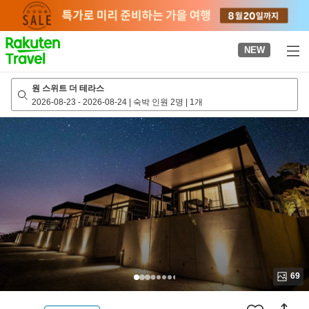
to
top
page
NEW
원 스위트 더 테라스
2026-08-23
-
2026-08-24
|
숙박 인원 2명
|
1개
69