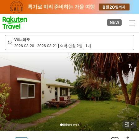
to
top
page
NEW
Villa 아오
2026-08-20
-
2026-08-21
|
숙박 인원 2명
|
1개
21