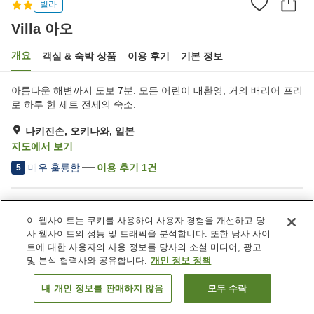
빌라
Villa 아오
개요
객실 & 숙박 상품
이용 후기
기본 정보
아름다운 해변까지 도보 7분. 모든 어린이 대환영, 거의 배리어 프리
로 하루 한 세트 전세의 숙소.
나키진손, 오키나와, 일본
지도에서 보기
매우 훌륭함
이용 후기
1
건
5
숙소 편의 시설/서비스
이 웹사이트는 쿠키를 사용하여 사용자 경험을 개선하고 당
Wi-Fi
완전 금연
사 웹사이트의 성능 및 트래픽을 분석합니다. 또한 당사 사이
공용 부엌
주차 (무료)
트에 대한 사용자의 사용 정보를 당사의 소셜 미디어, 광고
및 분석 협력사와 공유합니다.
개인 정보 정책
홈
일본
오키나와
나키진손
Villa 아오
내 개인 정보를 판매하지 않음
모두 수락
객실 보기