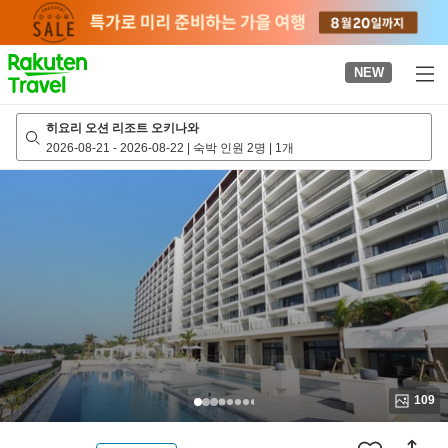
to
top
page
NEW
히요리 오션 리조트 오키나와
2026-08-21
-
2026-08-22
|
숙박 인원 2명
|
1개
109