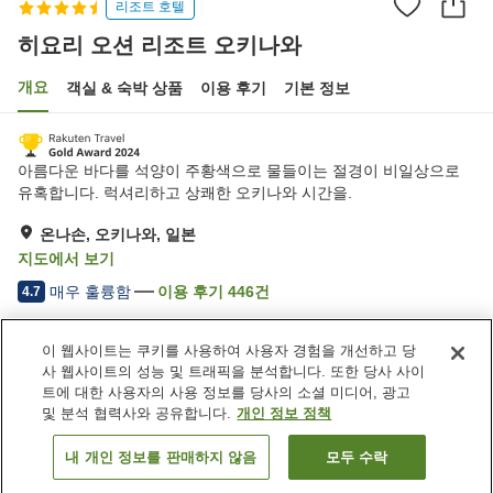
리조트 호텔
히요리 오션 리조트 오키나와
개요
객실 & 숙박 상품
이용 후기
기본 정보
아름다운 바다를 석양이 주황색으로 물들이는 절경이 비일상으로
유혹합니다. 럭셔리하고 상쾌한 오키나와 시간을.
온나손, 오키나와, 일본
지도에서 보기
매우 훌륭함
이용 후기
446
건
4.7
이 웹사이트는 쿠키를 사용하여 사용자 경험을 개선하고 당
숙소 편의 시설/서비스
사 웹사이트의 성능 및 트래픽을 분석합니다. 또한 당사 사이
주차장
사우나
트에 대한 사용자의 사용 정보를 당사의 소셜 미디어, 광고
스파 / 미용실
피트니스 클럽 / 헬스장
및 분석 협력사와 공유합니다.
개인 정보 정책
내 개인 정보를 판매하지 않음
모두 수락
객실 보기
홈
일본
오키나와
온나손
히요리 오션 리조트 오키나와