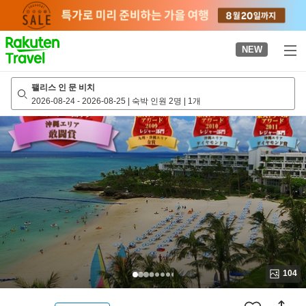
to
top
page
NEW
팰리스 인 문 비치
2026-08-24
-
2026-08-25
|
숙박 인원 2명
|
1개
104