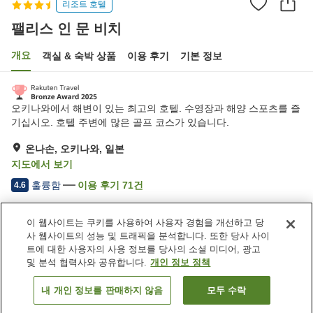
리조트 호텔
팰리스 인 문 비치
개요
객실 & 숙박 상품
이용 후기
기본 정보
오키나와에서 해변이 있는 최고의 호텔. 수영장과 해양 스포츠를 즐
기십시오. 호텔 주변에 많은 골프 코스가 있습니다.
온나손, 오키나와, 일본
지도에서 보기
훌륭함
이용 후기
71
건
4.6
이 웹사이트는 쿠키를 사용하여 사용자 경험을 개선하고 당
숙소 편의 시설/서비스
사 웹사이트의 성능 및 트래픽을 분석합니다. 또한 당사 사이
주차장
스파 / 미용실
트에 대한 사용자의 사용 정보를 당사의 소셜 미디어, 광고
피트니스 클럽 / 헬스장
수영장
및 분석 협력사와 공유합니다.
개인 정보 정책
내 개인 정보를 판매하지 않음
모두 수락
객실 보기
홈
일본
오키나와
온나손
팰리스 인 문 비치