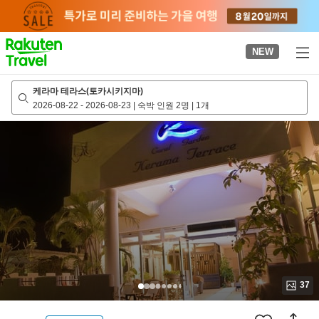
to
top
page
NEW
케라마 테라스(토카시키지마)
2026-08-22
-
2026-08-23
|
숙박 인원 2명
|
1개
37