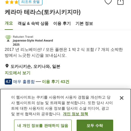
리조트 호텔
케라마 테라스(토카시키지마)
개요
객실 & 숙박 상품
이용 후기
기본 정보
2017 년 리노베이션! / 모든 플랜은 1 박 2 식 포함 / 7 개의 소박한
방에서 느긋한 시간을 보내십시오.
도카시키손, 오키나와, 일본
지도에서 보기
매우 훌륭함
이용 후기
43
건
4.7
이 웹사이트는 쿠키를 사용하여 사용자 경험을 개선하고 당
숙소 편의 시설/서비스
사 웹사이트의 성능 및 트래픽을 분석합니다. 또한 당사 사이
주차장
제트 욕조
트에 대한 사용자의 사용 정보를 당사의 소셜 미디어, 광고
레스토랑
세탁 (무료)
및 분석 협력사와 공유합니다.
개인 정보 정책
내 개인 정보를 판매하지 않음
모두 수락
객실 보기
홈
일본
오키나와
도카시키손
케라마 테라스(토카시키지마)