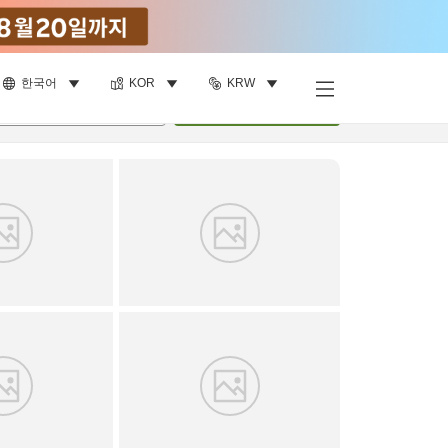
한국어
KOR
KRW
객실 보기
명
•
객실
1
개
검색