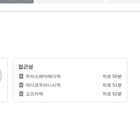
접근성
우라소에마에다역
차로
50
분
데다코우라니시역
차로
51
분
교즈카역
차로
52
분