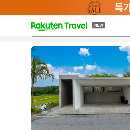
t
NEW
개요
객실 & 숙박 상품
이용 후기
편의 시설/서비스
o
p
P
a
g
e
_
s
e
a
r
c
h