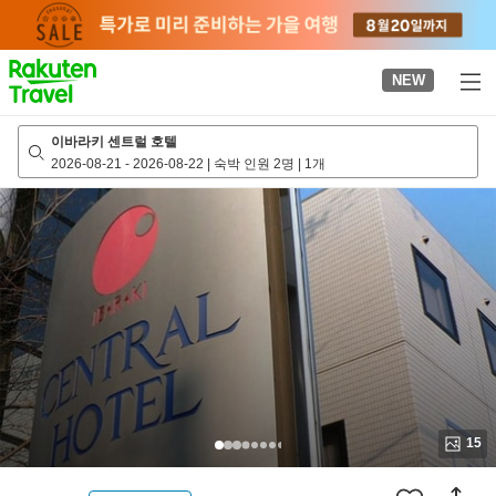
to
top
page
NEW
이바라키 센트럴 호텔
2026-08-21
-
2026-08-22
|
숙박 인원 2명
|
1개
15