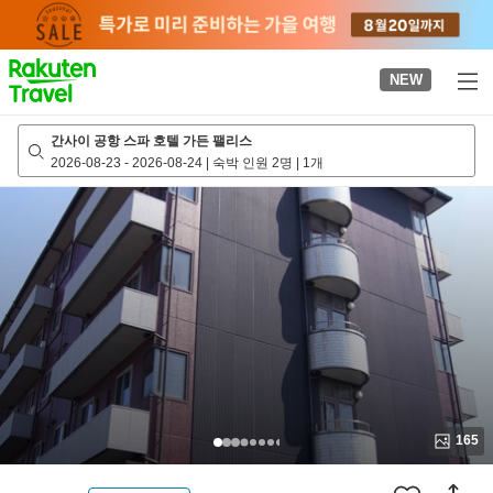
to
top
page
NEW
간사이 공항 스파 호텔 가든 팰리스
2026-08-23
-
2026-08-24
|
숙박 인원 2명
|
1개
165