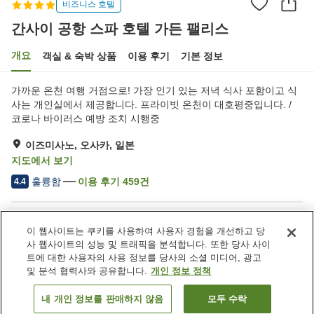
비즈니스 호텔
간사이 공항 스파 호텔 가든 팰리스
개요
객실 & 숙박 상품
이용 후기
기본 정보
가까운 온천 여행 거점으로! 가장 인기 있는 저녁 식사 포함이고 식
사는 개인실에서 제공합니다. 프라이빗 온천이 대호평중입니다. /
코로나 바이러스 예방 조치 시행중
이즈미사노, 오사카, 일본
지도에서 보기
훌륭함
이용 후기
459
건
4.4
숙소 편의 시설/서비스
이 웹사이트는 쿠키를 사용하여 사용자 경험을 개선하고 당
주차장
제트 욕조
사 웹사이트의 성능 및 트래픽을 분석합니다. 또한 당사 사이
사우나
스파 / 미용실
트에 대한 사용자의 사용 정보를 당사의 소셜 미디어, 광고
및 분석 협력사와 공유합니다.
개인 정보 정책
홈
일본
오사카
이즈미사노
내 개인 정보를 판매하지 않음
모두 수락
객실 보기
간사이 공항 스파 호텔 가든 팰리스