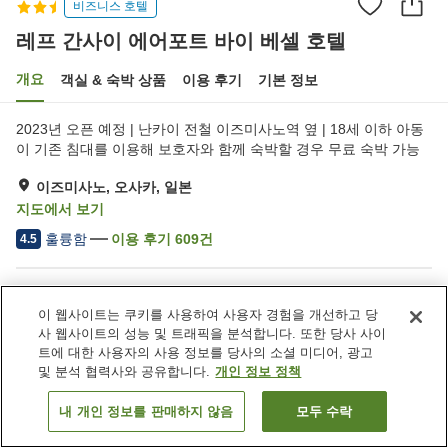
비즈니스 호텔
레프 간사이 에어포트 바이 베셀 호텔
개요
객실 & 숙박 상품
이용 후기
기본 정보
2023년 오픈 예정 | 난카이 전철 이즈미사노역 옆 | 18세 이하 아동
이 기존 침대를 이용해 보호자와 함께 숙박할 경우 무료 숙박 가능
이즈미사노, 오사카, 일본
지도에서 보기
훌륭함
이용 후기
609
건
4.5
숙소 편의 시설/서비스
이 웹사이트는 쿠키를 사용하여 사용자 경험을 개선하고 당
특별식 - 베지테리언
사 웹사이트의 성능 및 트래픽을 분석합니다. 또한 당사 사이
트에 대한 사용자의 사용 정보를 당사의 소셜 미디어, 광고
및 분석 협력사와 공유합니다.
개인 정보 정책
홈
일본
오사카
이즈미사노
레프 간사이 에어포트 바이 베셀 호텔
내 개인 정보를 판매하지 않음
모두 수락
객실 보기