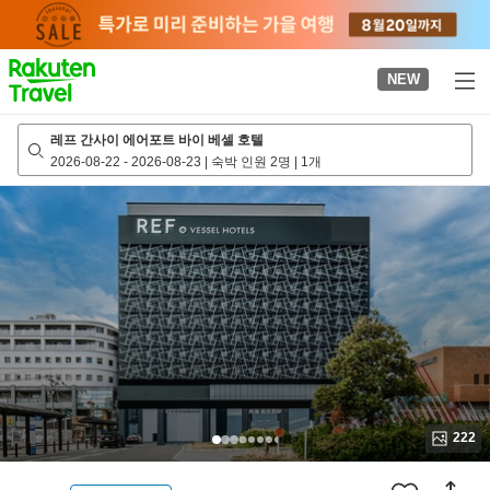
to
top
page
NEW
레프 간사이 에어포트 바이 베셀 호텔
2026-08-22
-
2026-08-23
|
숙박 인원 2명
|
1개
222