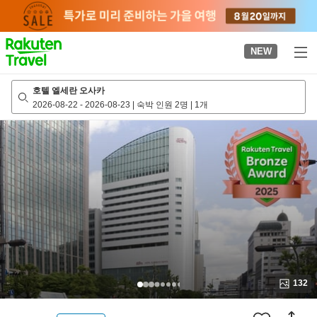
to
top
page
NEW
호텔 엘세란 오사카
2026-08-22
-
2026-08-23
|
숙박 인원 2명
|
1개
132