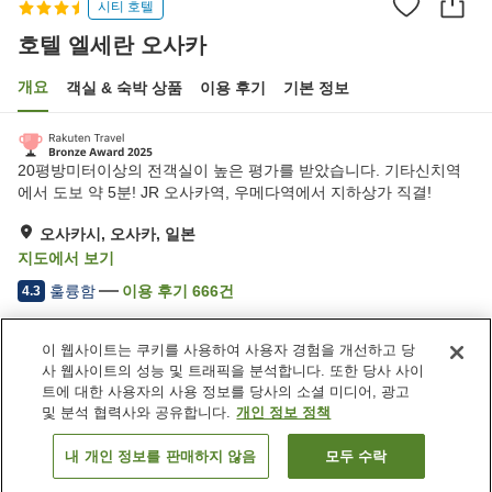
시티 호텔
호텔 엘세란 오사카
개요
객실 & 숙박 상품
이용 후기
기본 정보
20평방미터이상의 전객실이 높은 평가를 받았습니다. 기타신치역
에서 도보 약 5분! JR 오사카역, 우메다역에서 지하상가 직결!
오사카시, 오사카, 일본
지도에서 보기
훌륭함
이용 후기
666
건
4.3
이 웹사이트는 쿠키를 사용하여 사용자 경험을 개선하고 당
숙소 편의 시설/서비스
사 웹사이트의 성능 및 트래픽을 분석합니다. 또한 당사 사이
Wi-Fi
주차장
트에 대한 사용자의 사용 정보를 당사의 소셜 미디어, 광고
카페
완전 금연
및 분석 협력사와 공유합니다.
개인 정보 정책
내 개인 정보를 판매하지 않음
모두 수락
객실 보기
홈
일본
오사카
오사카시
호텔 엘세란 오사카