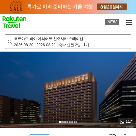
to
top
page
NEW
코트야드 바이 메리어트 신오사카 스테이션
2026-08-20
-
2026-08-21
|
숙박 인원 2명
|
1개
117