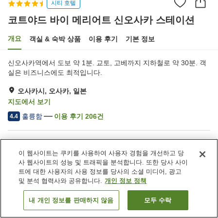
시티 호텔
코트야드 바이 메리어트 신오사카 스테이션
개요
객실 & 숙박 상품
이용 후기
기본 정보
신오사카역에서 도보 약 1분. 교토, 고베까지 지하철로 약 30분. 객
실은 비즈니스에도 최적입니다.
오사카시, 오사카, 일본
지도에서 보기
훌륭함
이용 후기
206
건
4.4
숙소 편의 시설/서비스
이 웹사이트는 쿠키를 사용하여 사용자 경험을 개선하고 당
주차장
스파 / 미용실
사 웹사이트의 성능 및 트래픽을 분석합니다. 또한 당사 사이
피트니스 클럽 / 헬스장
레스토랑
트에 대한 사용자의 사용 정보를 당사의 소셜 미디어, 광고
및 분석 협력사와 공유합니다.
개인 정보 정책
홈
일본
오사카
오사카시
내 개인 정보를 판매하지 않음
모두 수락
객실 보기
코트야드 바이 메리어트 신오사카 스테이션