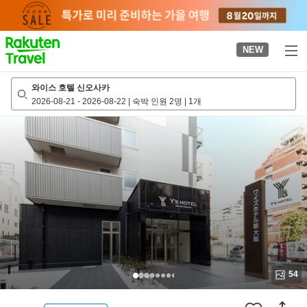
to
top
page
NEW
와이스 호텔 신오사카
2026-08-21
-
2026-08-22
|
숙박 인원 2명
|
1개
54