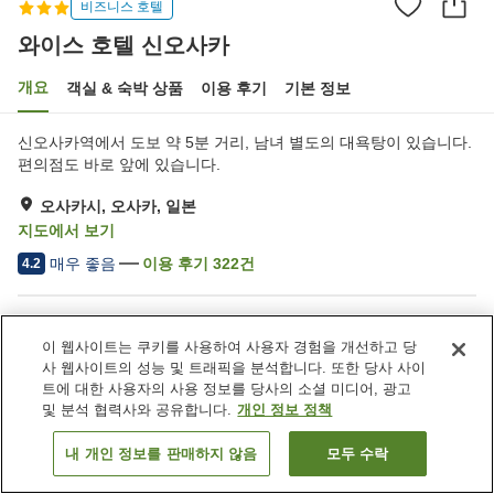
비즈니스 호텔
와이스 호텔 신오사카
개요
객실 & 숙박 상품
이용 후기
기본 정보
신오사카역에서 도보 약 5분 거리, 남녀 별도의 대욕탕이 있습니다.
편의점도 바로 앞에 있습니다.
오사카시, 오사카, 일본
지도에서 보기
매우 좋음
이용 후기
322
건
4.2
숙소 편의 시설/서비스
이 웹사이트는 쿠키를 사용하여 사용자 경험을 개선하고 당
스파 / 미용실
레스토랑
사 웹사이트의 성능 및 트래픽을 분석합니다. 또한 당사 사이
자동판매기
세탁 (유료)
트에 대한 사용자의 사용 정보를 당사의 소셜 미디어, 광고
및 분석 협력사와 공유합니다.
개인 정보 정책
홈
일본
오사카
오사카시
와이스 호텔 신오사카
내 개인 정보를 판매하지 않음
모두 수락
객실 보기