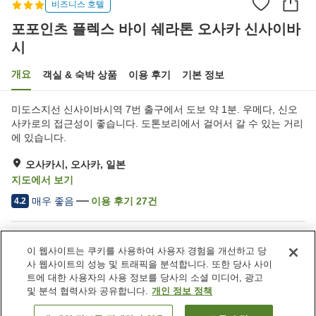
비즈니스 호텔
포포인츠 플렉스 바이 쉐라톤 오사카 신사이바
시
개요
객실 & 숙박 상품
이용 후기
기본 정보
미도스지선 신사이바시역 7번 출구에서 도보 약 1분. 우메다, 신오
사카로의 접근성이 좋습니다. 도톤보리에서 걸어서 갈 수 있는 거리
에 있습니다.
오사카시, 오사카, 일본
지도에서 보기
매우 좋음
이용 후기
27
건
4.2
숙소 편의 시설/서비스
이 웹사이트는 쿠키를 사용하여 사용자 경험을 개선하고 당
Wi-Fi
역에서 도보 5분
사 웹사이트의 성능 및 트래픽을 분석합니다. 또한 당사 사이
레스토랑
지정된 흡연 공간
트에 대한 사용자의 사용 정보를 당사의 소셜 미디어, 광고
및 분석 협력사와 공유합니다.
개인 정보 정책
홈
일본
오사카
오사카시