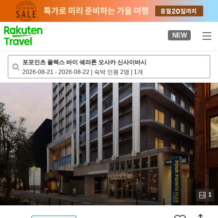
to
top
page
NEW
포포인츠 플렉스 바이 쉐라톤 오사카 신사이바시
2026-08-21
-
2026-08-22
|
숙박 인원 2명
|
1개
1