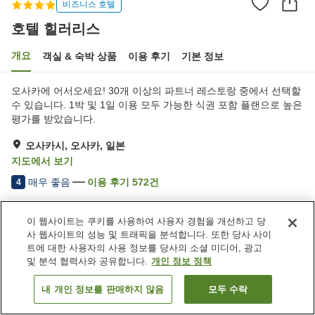
비즈니스 호텔
호텔 힐러리스
개요
객실 & 숙박 상품
이용 후기
기본 정보
오사카에 어서오세요! 30개 이상의 파트너 레스토랑 중에서 선택할
수 있습니다. 1박 및 1일 이용 모두 가능한 식권 포함 플랜으로 높은
평가를 받았습니다.
오사카시, 오사카, 일본
지도에서 보기
매우 좋음
이용 후기
572
건
4
이 웹사이트는 쿠키를 사용하여 사용자 경험을 개선하고 당
숙소 편의 시설/서비스
사 웹사이트의 성능 및 트래픽을 분석합니다. 또한 당사 사이
주차장
스파 / 미용실
트에 대한 사용자의 사용 정보를 당사의 소셜 미디어, 광고
레스토랑
카페
및 분석 협력사와 공유합니다.
개인 정보 정책
내 개인 정보를 판매하지 않음
모두 수락
객실 보기
홈
일본
오사카
오사카시
호텔 힐러리스