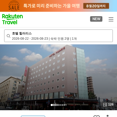
to
top
page
NEW
호텔 힐러리스
2026-08-22
-
2026-08-23
|
숙박 인원 2명
|
1개
126