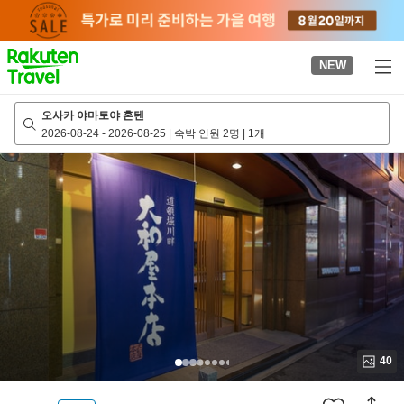
to
top
page
NEW
오사카 야마토야 혼텐
2026-08-24
-
2026-08-25
|
숙박 인원 2명
|
1개
40