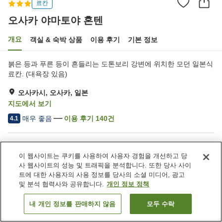
료칸
오사카 야마토야 혼텐
개요
객실 & 숙박 상품
이용 후기
기본 정보
붉은 등과 푸른 등이 흔들리는 도톤보리 강변에 위치한 모던 일본식
료칸. (대욕장 있음)
오사카시, 오사카, 일본
지도에서 보기
매우 좋음
이용 후기
140
건
4.1
숙소 편의 시설/서비스
이 웹사이트는 쿠키를 사용하여 사용자 경험을 개선하고 당
주차장
사우나
사 웹사이트의 성능 및 트래픽을 분석합니다. 또한 당사 사이
스파 / 미용실
카페
트에 대한 사용자의 사용 정보를 당사의 소셜 미디어, 광고
및 분석 협력사와 공유합니다.
개인 정보 정책
홈
일본
오사카
오사카시
오사카 야마토야 혼텐
내 개인 정보를 판매하지 않음
모두 수락
객실 보기