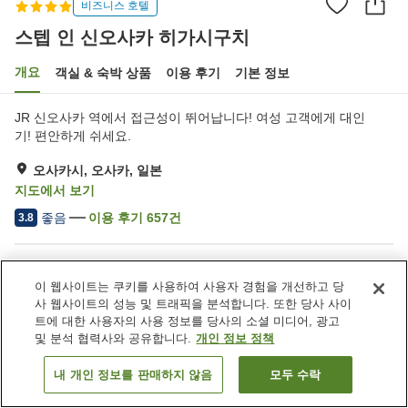
비즈니스 호텔
스텝 인 신오사카 히가시구치
개요
객실 & 숙박 상품
이용 후기
기본 정보
JR 신오사카 역에서 접근성이 뛰어납니다! 여성 고객에게 대인
기! 편안하게 쉬세요.
오사카시, 오사카, 일본
지도에서 보기
좋음
이용 후기
657
건
3.8
숙소 편의 시설/서비스
이 웹사이트는 쿠키를 사용하여 사용자 경험을 개선하고 당
주차장
자동판매기
사 웹사이트의 성능 및 트래픽을 분석합니다. 또한 당사 사이
세탁 (유료)
택배
트에 대한 사용자의 사용 정보를 당사의 소셜 미디어, 광고
및 분석 협력사와 공유합니다.
개인 정보 정책
홈
일본
오사카
오사카시
스텝 인 신오사카 히가시구치
내 개인 정보를 판매하지 않음
모두 수락
객실 보기