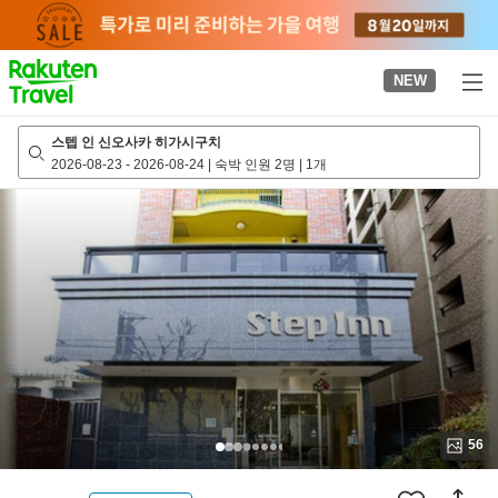
to
top
page
NEW
스텝 인 신오사카 히가시구치
2026-08-23
-
2026-08-24
|
숙박 인원 2명
|
1개
56