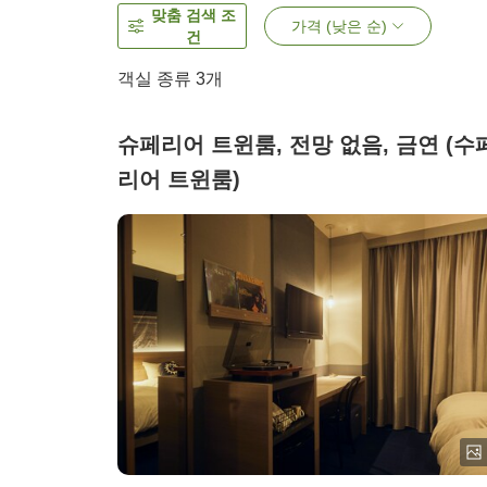
맞춤 검색 조
가격 (낮은 순)
건
객실 종류
3
개
슈페리어 트윈룸, 전망 없음, 금연 (수
리어 트윈룸)