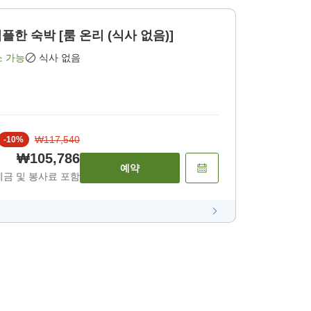
한 숙박 [룸 온리 (식사 없음)]
소 가능
식사 없음
₩117,540
-
10
%
₩105,786
예약
세금 및 봉사료 포함