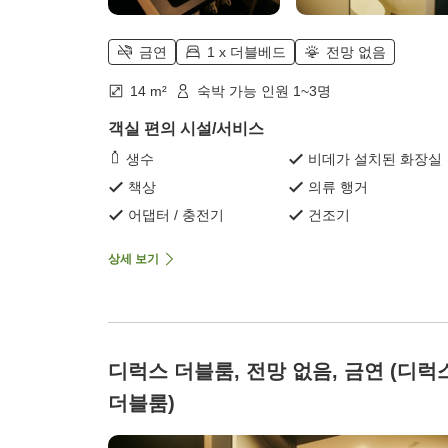
금연
1 x 더블베드
전망 없음
14 m²
숙박 가능 인원 1~3명
객실 편의 시설/서비스
생수
비데가 설치된 화장실
책상
의류 행거
어댑터 / 충전기
건조기
상세 보기
디럭스 더블룸, 전망 없음, 금연 (디럭
더블룸)