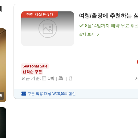
페
잔여 객실 단
3
개
여행/출장에 추천하는 심플
8월14일
까지 예약 무료 취
상세 보기
Seasonal Sale
선착순 쿠폰
요금 기준:
1
박
|
|
쿠폰 적용 대상
₩28,555
할인
6