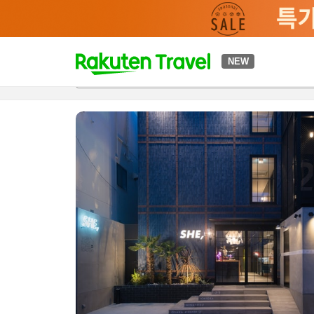
t
NEW
개요
객실 & 숙박 상품
이용 후기
하이라이트
편의 시설/
o
p
P
a
g
e
_
s
e
a
r
c
h