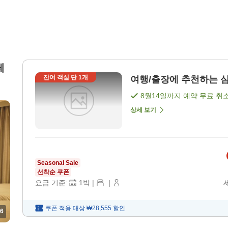
페
잔여 객실 단
1
개
여행/출장에 추천하는 심플
8월14일
까지 예약 무료 취
상세 보기
Seasonal Sale
선착순 쿠폰
요금 기준:
1
박
|
|
쿠폰 적용 대상
₩28,555
할인
6