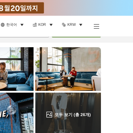
한국어
KOR
KRW
객실 보기
명
•
객실
1
개
검색
모두 보기 (총
26
개)