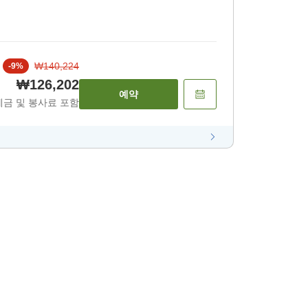
₩140,224
-
9
%
₩126,202
예약
세금 및 봉사료 포함