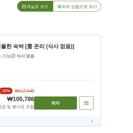
객실로 보기
숙박 상품으로 보기
한 숙박 [룸 온리 (식사 없음)]
소 가능
식사 없음
₩117,540
-
10
%
₩105,786
예약
세금 및 봉사료 포함