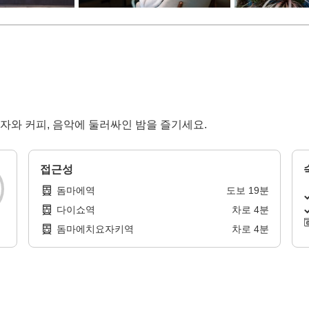
와 커피, 음악에 둘러싸인 밤을 즐기세요.
접근성
돔마에역
도보
19
분
다이쇼역
차로
4
분
돔마에치요자키역
차로
4
분