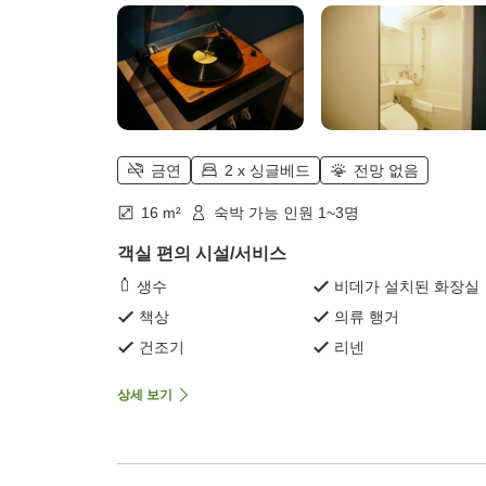
금연
2 x 싱글베드
전망 없음
16 m²
숙박 가능 인원 1~3명
객실 편의 시설/서비스
생수
비데가 설치된 화장실
책상
의류 행거
건조기
리넨
상세 보기