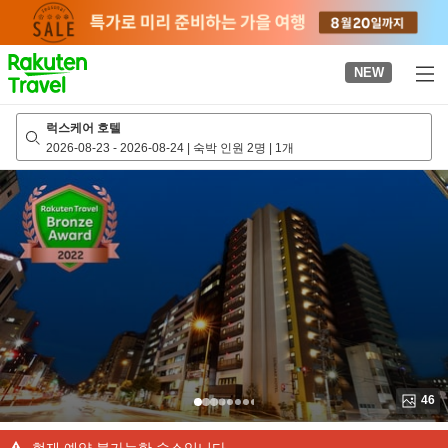
to
top
page
NEW
럭스케어 호텔
2026-08-23
-
2026-08-24
|
숙박 인원 2명
|
1개
46
현재 예약 불가능한 숙소입니다.