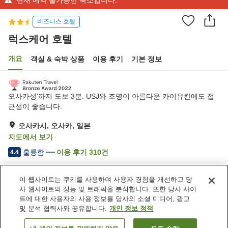
비즈니스 호텔
럭스케어 호텔
개요
객실 & 숙박 상품
이용 후기
기본 정보
오사카성'까지 도보 3분. USJ와 조명이 아름다운 카이유칸에도 접
근성이 좋습니다.
오사카시, 오사카, 일본
지도에서 보기
훌륭함
이용 후기
310
건
4.4
이 웹사이트는 쿠키를 사용하여 사용자 경험을 개선하고 당
숙소 편의 시설/서비스
사 웹사이트의 성능 및 트래픽을 분석합니다. 또한 당사 사이
레스토랑
라운지
트에 대한 사용자의 사용 정보를 당사의 소셜 미디어, 광고
공용 부엌
세탁 (유료)
및 분석 협력사와 공유합니다.
개인 정보 정책