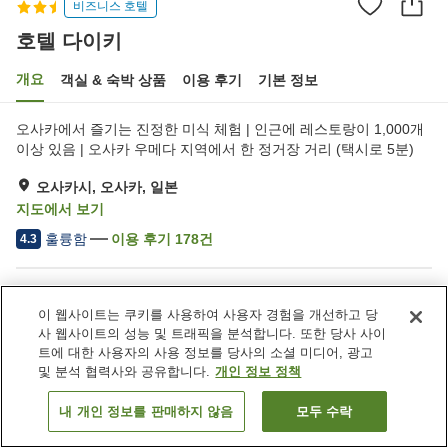
비즈니스 호텔
호텔 다이키
개요
객실 & 숙박 상품
이용 후기
기본 정보
오사카에서 즐기는 진정한 미식 체험 | 인근에 레스토랑이 1,000개
이상 있음 | 오사카 우메다 지역에서 한 정거장 거리 (택시로 5분)
오사카시, 오사카, 일본
지도에서 보기
훌륭함
이용 후기
178
건
4.3
숙소 편의 시설/서비스
이 웹사이트는 쿠키를 사용하여 사용자 경험을 개선하고 당
카페
자동판매기
사 웹사이트의 성능 및 트래픽을 분석합니다. 또한 당사 사이
트에 대한 사용자의 사용 정보를 당사의 소셜 미디어, 광고
및 분석 협력사와 공유합니다.
개인 정보 정책
홈
일본
오사카
오사카시
호텔 다이키
내 개인 정보를 판매하지 않음
모두 수락
객실 보기