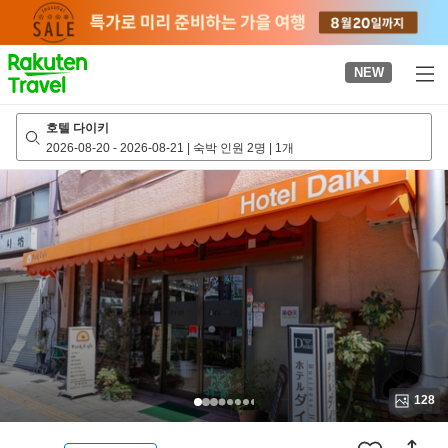
to
top
page
NEW
호텔 다이키
2026-08-20
-
2026-08-21
|
숙박 인원 2명
|
1개
128