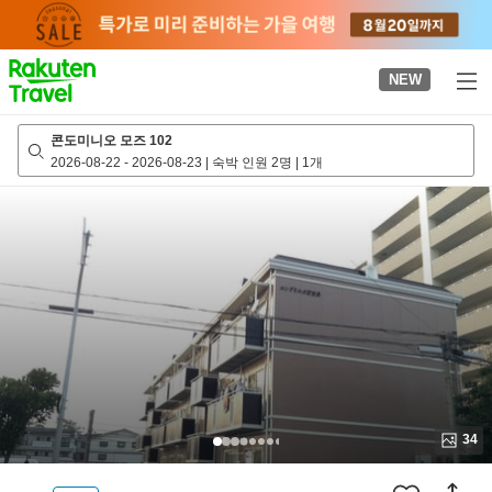
to
top
page
NEW
콘도미니오 모즈 102
2026-08-22
-
2026-08-23
|
숙박 인원 2명
|
1개
34