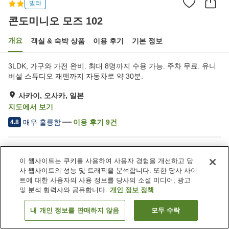
빌라
콘도미니오 모즈 102
개요
객실 & 숙박 상품
이용 후기
기본 정보
3LDK, 가구와 가전 완비. 최대 8명까지 수용 가능. 주차 무료. 유니
버설 스튜디오 재팬까지 자동차로 약 30분.
사카이, 오사카, 일본
지도에서 보기
매우 훌륭함
이용 후기
9
건
4.8
숙소 편의 시설/서비스
이 웹사이트는 쿠키를 사용하여 사용자 경험을 개선하고 당
주차장
사 웹사이트의 성능 및 트래픽을 분석합니다. 또한 당사 사이
트에 대한 사용자의 사용 정보를 당사의 소셜 미디어, 광고
및 분석 협력사와 공유합니다.
개인 정보 정책
홈
일본
오사카
사카이
콘도미니오 모즈 102
내 개인 정보를 판매하지 않음
모두 수락
객실 보기