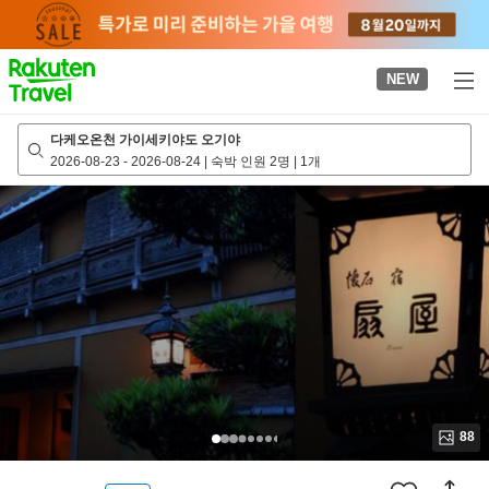
to
top
page
NEW
다케오온천 가이세키야도 오기야
2026-08-23
-
2026-08-24
|
숙박 인원 2명
|
1개
88