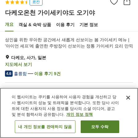
료칸
다케오온천 가이세키야도 오기야
개요
객실 & 숙박 상품
이용 후기
기본 정보
성인을 위한 우아한 공간에서 새롭게 선보이는 봄 가이세키 메뉴 |
'아이언 셰프'에 출연한 주방장이 선보이는 정통 가이세키 요리 만끽
다케오, 사가, 일본
지도에서 보기
훌륭함
이용 후기
9
건
4.6
숙소 편의 시설/서비스
이 웹사이트는 쿠키를 사용하여 사용자 경험을 개선하고 당
주차장
프라이빗 다이닝
사 웹사이트의 성능 및 트래픽을 분석합니다. 또한 당사 사이
상점
회의실
트에 대한 사용자의 사용 정보를 당사의 소셜 미디어, 광고
및 분석 협력사와 공유합니다.
개인 정보 정책
홈
일본
사가
다케오
다케오온천 가이세키야도 오기야
내 개인 정보를 판매하지 않음
모두 수락
객실 보기