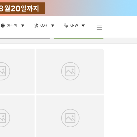
한국어
KOR
KRW
객실 보기
명
•
객실
1
개
검색