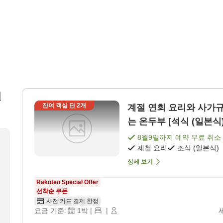
윈
잔여 객실 단
2
개
계절 연회 요리와 사가규(
는 온두부 [석식 (일본식)
8월9일
까지 예약 무료 취소
제철 요리
조식 (일본식)
상세 보기
Rakuten Special Offer
선착순 쿠폰
사전 카드 결제 한정
요금 기준:
1
박
|
|