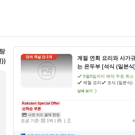
천탕
잔여 객실 단
2
개
계절 연회 요리와 사가규(
))
는 온두부 [석식 (일본식)
8월9일
까지 예약 무료 취소
제철 요리
조식 (일본식)
상세 보기
Rakuten Special Offer
선착순 쿠폰
사전 카드 결제 한정
요금 기준:
1
박
|
|