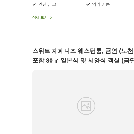
안전 금고
암막 커튼
상세 보기
스위트 재패니즈 웨스턴룸, 금연 (노
포함 80㎡ 일본식 및 서양식 객실 (금연