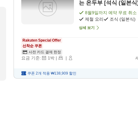
는 온두부 [석식 (일본식)
8월9일
까지 예약 무료 취소
제철 요리
조식 (일본식)
상세 보기
Rakuten Special Offer
선착순 쿠폰
사전 카드 결제 한정
요금 기준:
1
박
|
|
쿠폰 2개 적용
₩138,909
할인