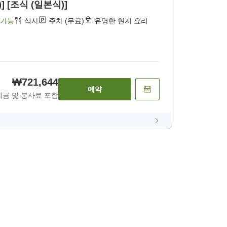
] [조식 (일본식)]
 가능
식사
주차 (무료)
유명한 현지 요리
₩721,644
예약
세금 및 봉사료 포함