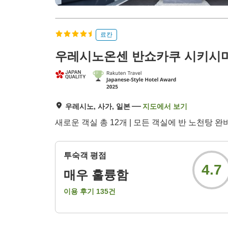
료칸
우레시노온센 반쇼카쿠 시키시
우레시노, 사가, 일본
지도에서 보기
새로운 객실 총 12개 | 모든 객실에 반 노천탕 완
투숙객 평점
4.7
매우 훌륭함
이용 후기
135
건