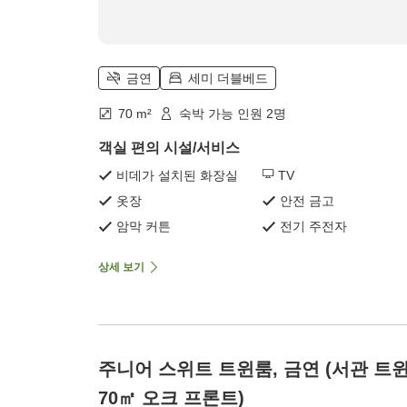
금연
세미 더블베드
70 m²
숙박 가능 인원 2명
객실 편의 시설/서비스
비데가 설치된 화장실
TV
옷장
안전 금고
암막 커튼
전기 주전자
상세 보기
주니어 스위트 트윈룸, 금연 (서관 트
70㎡ 오크 프론트)