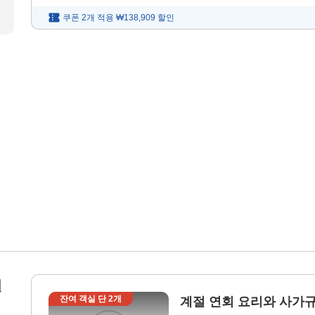
쿠폰 2개 적용
₩138,909
할인
윈
잔여 객실 단
2
개
계절 연회 요리와 사가규(