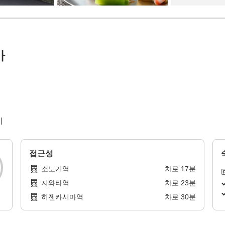
마
비
접근성
소노기역
차로
17
분
지와타역
차로
23
분
히젠카시마역
차로
30
분