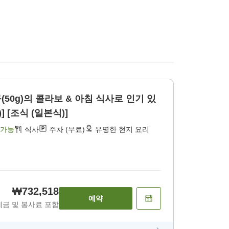
50g)의 콜라보 & 아침 식사로 인기 있
] [조식 (일본식)]
 가능
식사
주차 (무료)
유명한 현지 요리
₩732,518
예약
세금 및 봉사료 포함