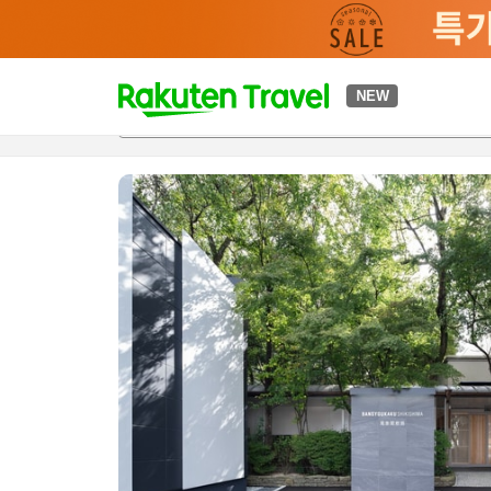
t
NEW
개요
객실 & 숙박 상품
이용 후기
편의 시설/서비스
o
p
P
a
g
e
_
s
e
a
r
c
h