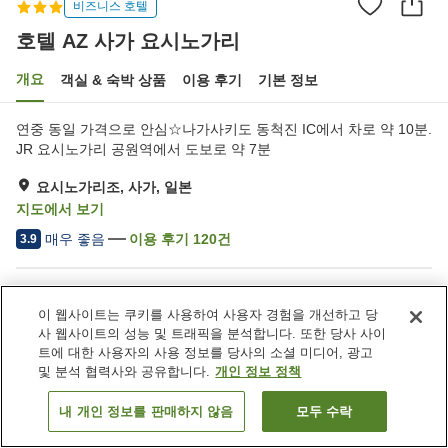
비즈니스 호텔
호텔 AZ 사가 요시노가리
개요
객실 & 숙박 상품
이용 후기
기본 정보
연중 동일 가격으로 안심☆나가사키도 동척진 IC에서 차로 약 10분.
JR 요시노가리 공원역에서 도보로 약 7분
요시노가리조, 사가, 일본
지도에서 보기
매우 좋음
이용 후기
120
건
3.9
숙소 편의 시설/서비스
이 웹사이트는 쿠키를 사용하여 사용자 경험을 개선하고 당
주차장
레스토랑
사 웹사이트의 성능 및 트래픽을 분석합니다. 또한 당사 사이
자동판매기
세탁 (유료)
트에 대한 사용자의 사용 정보를 당사의 소셜 미디어, 광고
및 분석 협력사와 공유합니다.
개인 정보 정책
홈
일본
사가
요시노가리조
호텔 AZ 사가 요시노가리
내 개인 정보를 판매하지 않음
모두 수락
객실 보기