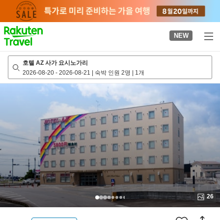
to
top
page
NEW
호텔 AZ 사가 요시노가리
2026-08-20
-
2026-08-21
|
숙박 인원 2명
|
1개
26