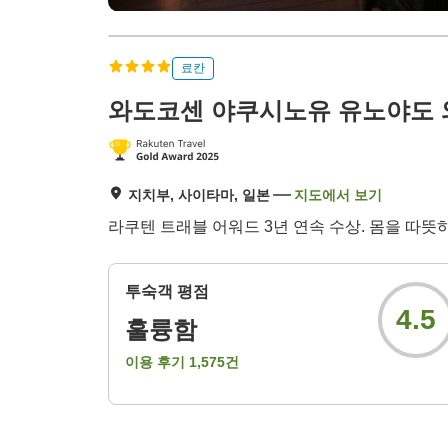
료칸
와도코센 야쿠시노유 유노야도 
지치부, 사이타마, 일본
지도에서 보기
라쿠텐 트래블 어워드 3년 연속 수상. 몸을 따
투숙객 평점
4.5
훌륭함
이용 후기
1,575
건