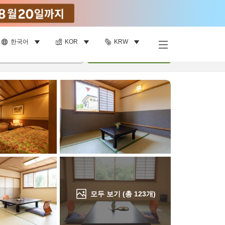
한국어
KOR
KRW
객실 보기
명
•
객실
1
개
검색
모두 보기 (총
123
개)