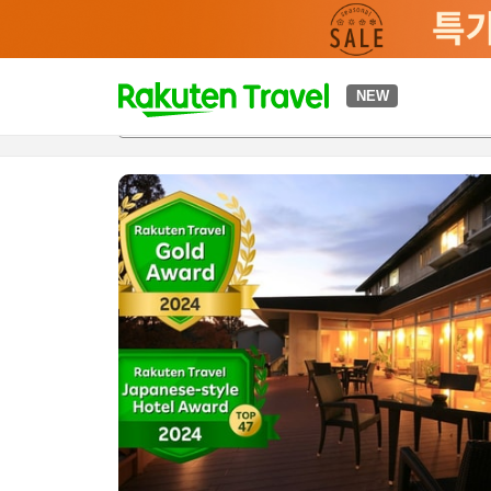
t
NEW
개요
객실 & 숙박 상품
이용 후기
편의 시설/서비스
o
p
P
a
g
e
_
s
e
a
r
c
h