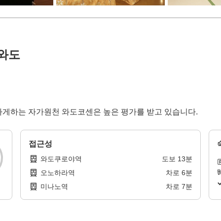
와도
뜻하게하는 자가원천 와도코센은 높은 평가를 받고 있습니다.
접근성
와도쿠로야역
도보
13
분
오노하라역
차로
6
분
미나노역
차로
7
분