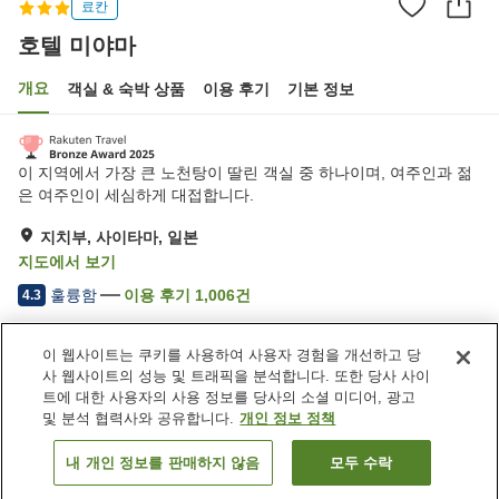
료칸
호텔 미야마
개요
객실 & 숙박 상품
이용 후기
기본 정보
이 지역에서 가장 큰 노천탕이 딸린 객실 중 하나이며, 여주인과 젊
은 여주인이 세심하게 대접합니다.
지치부, 사이타마, 일본
지도에서 보기
훌륭함
이용 후기
1,006
건
4.3
이 웹사이트는 쿠키를 사용하여 사용자 경험을 개선하고 당
숙소 편의 시설/서비스
사 웹사이트의 성능 및 트래픽을 분석합니다. 또한 당사 사이
주차장
사우나
트에 대한 사용자의 사용 정보를 당사의 소셜 미디어, 광고
스파 / 미용실
라운지
및 분석 협력사와 공유합니다.
개인 정보 정책
내 개인 정보를 판매하지 않음
모두 수락
객실 보기
홈
일본
사이타마
지치부
호텔 미야마