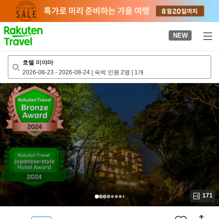
to
top
page
NEW
호텔 미야마
2026-08-23
-
2026-08-24
|
숙박 인원 2명
|
1개
171