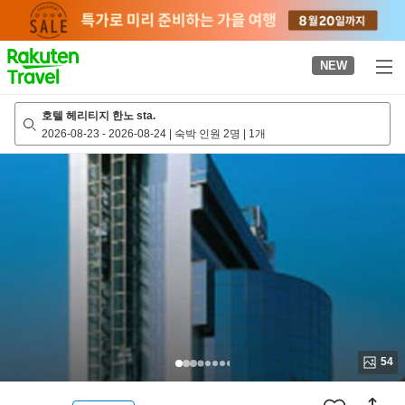
to
top
page
NEW
호텔 헤리티지 한노 sta.
2026-08-23
-
2026-08-24
|
숙박 인원 2명
|
1개
54