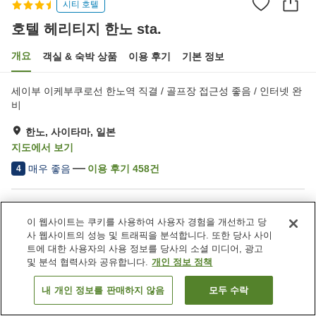
시티 호텔
호텔 헤리티지 한노 sta.
개요
객실 & 숙박 상품
이용 후기
기본 정보
세이부 이케부쿠로선 한노역 직결 / 골프장 접근성 좋음 / 인터넷 완
비
한노, 사이타마, 일본
지도에서 보기
매우 좋음
이용 후기
458
건
4
숙소 편의 시설/서비스
이 웹사이트는 쿠키를 사용하여 사용자 경험을 개선하고 당
주차장
레스토랑
사 웹사이트의 성능 및 트래픽을 분석합니다. 또한 당사 사이
라운지
카페
트에 대한 사용자의 사용 정보를 당사의 소셜 미디어, 광고
및 분석 협력사와 공유합니다.
개인 정보 정책
홈
일본
사이타마
한노
호텔 헤리티지 한노 sta.
내 개인 정보를 판매하지 않음
모두 수락
객실 보기