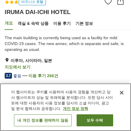
비즈니스 호텔
IRUMA DAI-ICHI HOTEL
개요
객실 & 숙박 상품
이용 후기
기본 정보
The main building is currently being used as a facility for mild
COVID-19 cases. The new annex, which is separate and safe, is
operating as usual.
이루마, 사이타마, 일본
지도에서 보기
좋음
이용 후기
266
건
3.7
이 웹사이트는 쿠키를 사용하여 사용자 경험을 개선하고 당
숙소 편의 시설/서비스
사 웹사이트의 성능 및 트래픽을 분석합니다. 또한 당사 사이
주차장
카페
트에 대한 사용자의 사용 정보를 당사의 소셜 미디어, 광고
일본식 술집 코너
자동판매기
및 분석 협력사와 공유합니다.
개인 정보 정책
내 개인 정보를 판매하지 않음
모두 수락
객실 보기
홈
일본
사이타마
이루마
IRUMA DAI-ICHI HOTEL