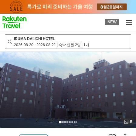
to
top
page
NEW
IRUMA DAI-ICHI HOTEL
2026-08-20
-
2026-08-21
|
숙박 인원 2명
|
1개
8