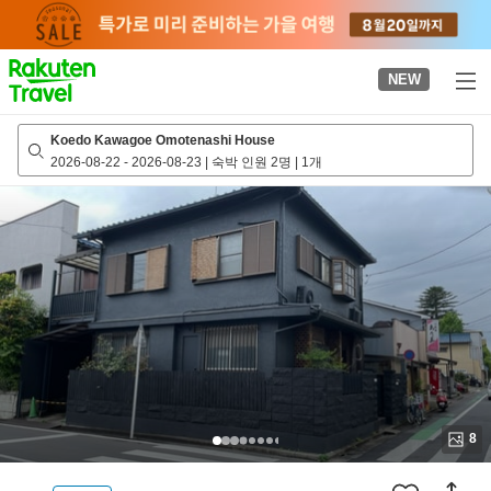
to
top
page
NEW
Koedo Kawagoe Omotenashi House
2026-08-22
-
2026-08-23
|
숙박 인원 2명
|
1개
8