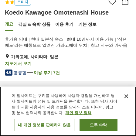
코티지
Koedo Kawagoe Omotenashi House
개요
객실 & 숙박 상품
이용 후기
기본 정보
휴가용 임대 | 현대 일본식 숙소 | 최대 10명까지 이용 가능 | '작은
에도'라는 애칭으로 알려진 가와고에에 위치 | 창고 지구와 가까움
가와고에, 사이타마, 일본
지도에서 보기
훌륭함
이용 후기
7
건
4.6
홈
일본
사이타마
가와고에
Koedo Kawagoe Omotenashi House
이 웹사이트는 쿠키를 사용하여 사용자 경험을 개선하고 당
사 웹사이트의 성능 및 트래픽을 분석합니다. 또한 당사 사이
트에 대한 사용자의 사용 정보를 당사의 소셜 미디어, 광고
및 분석 협력사와 공유합니다.
개인 정보 정책
내 개인 정보를 판매하지 않음
모두 수락
객실 보기