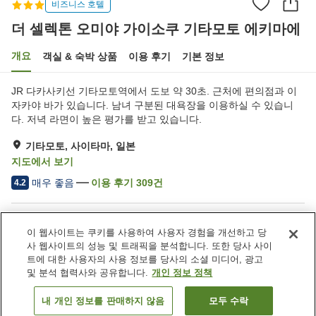
비즈니스 호텔
더 셀렉톤 오미야 가이소쿠 기타모토 에키마에
개요
객실 & 숙박 상품
이용 후기
기본 정보
JR 다카사키선 기타모토역에서 도보 약 30초. 근처에 편의점과 이
자카야 바가 있습니다. 남녀 구분된 대욕장을 이용하실 수 있습니
다. 저녁 라면이 높은 평가를 받고 있습니다.
기타모토, 사이타마, 일본
지도에서 보기
매우 좋음
이용 후기
309
건
4.2
숙소 편의 시설/서비스
이 웹사이트는 쿠키를 사용하여 사용자 경험을 개선하고 당
자동판매기
세탁 (유료)
사 웹사이트의 성능 및 트래픽을 분석합니다. 또한 당사 사이
대욕장
트에 대한 사용자의 사용 정보를 당사의 소셜 미디어, 광고
및 분석 협력사와 공유합니다.
개인 정보 정책
홈
일본
사이타마
기타모토
내 개인 정보를 판매하지 않음
모두 수락
객실 보기
더 셀렉톤 오미야 가이소쿠 기타모토 에키마에