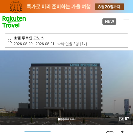
to
top
page
NEW
호텔 루트인 고노스
2026-08-20
-
2026-08-21
|
숙박 인원 2명
|
1개
57