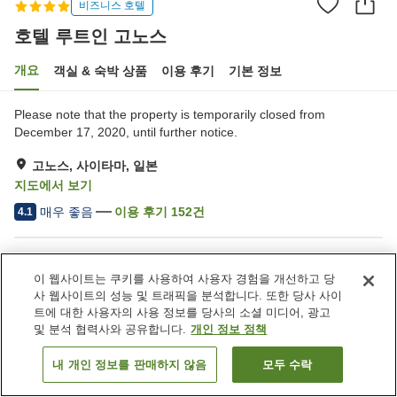
비즈니스 호텔
호텔 루트인 고노스
개요
객실 & 숙박 상품
이용 후기
기본 정보
Please note that the property is temporarily closed from
December 17, 2020, until further notice.
고노스, 사이타마, 일본
지도에서 보기
매우 좋음
이용 후기
152
건
4.1
숙소 편의 시설/서비스
이 웹사이트는 쿠키를 사용하여 사용자 경험을 개선하고 당
주차장
스파 / 미용실
사 웹사이트의 성능 및 트래픽을 분석합니다. 또한 당사 사이
레스토랑
자동판매기
트에 대한 사용자의 사용 정보를 당사의 소셜 미디어, 광고
및 분석 협력사와 공유합니다.
개인 정보 정책
홈
일본
사이타마
고노스
호텔 루트인 고노스
내 개인 정보를 판매하지 않음
모두 수락
객실 보기