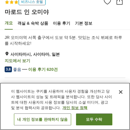
비즈니스 호텔
마로드 인 오미야
개요
객실 & 숙박 상품
이용 후기
기본 정보
JR 오미야역 서쪽 출구에서 도보 약 5분. 맛있는 조식 뷔페로 하루
를 시작하세요!
사이타마시, 사이타마, 일본
지도에서 보기
좋음
이용 후기
620
건
3.8
숙소 편의 시설/서비스
이 웹사이트는 쿠키를 사용하여 사용자 경험을 개선하고 당
주차장
레스토랑
사 웹사이트의 성능 및 트래픽을 분석합니다. 또한 당사 사이
자동판매기
회의실
트에 대한 사용자의 사용 정보를 당사의 소셜 미디어, 광고
및 분석 협력사와 공유합니다.
개인 정보 정책
홈
일본
사이타마
사이타마시
마로드 인 오미야
내 개인 정보를 판매하지 않음
모두 수락
객실 보기