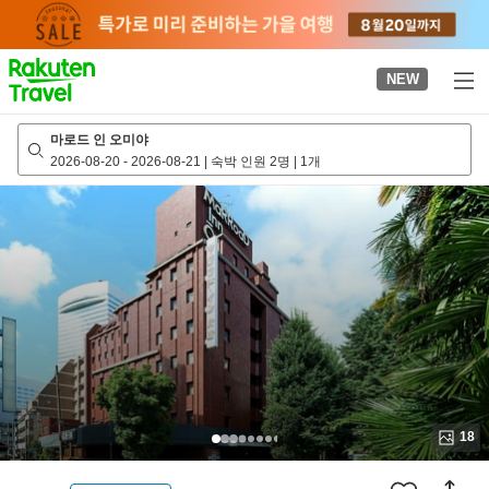
to
top
page
NEW
마로드 인 오미야
2026-08-20
-
2026-08-21
|
숙박 인원 2명
|
1개
18