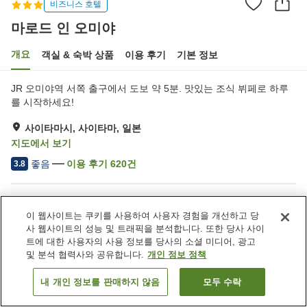
비즈니스 호텔
마로드 인 오미야
개요
객실 & 숙박 상품
이용 후기
기본 정보
JR 오미야역 서쪽 출구에서 도보 약 5분. 맛있는 조식 뷔페로 하루
를 시작하세요!
사이타마시, 사이타마, 일본
지도에서 보기
좋음
이용 후기
620
건
3.8
숙소 편의 시설/서비스
이 웹사이트는 쿠키를 사용하여 사용자 경험을 개선하고 당
주차장
레스토랑
사 웹사이트의 성능 및 트래픽을 분석합니다. 또한 당사 사이
자동판매기
회의실
트에 대한 사용자의 사용 정보를 당사의 소셜 미디어, 광고
및 분석 협력사와 공유합니다.
개인 정보 정책
홈
일본
사이타마
사이타마시
마로드 인 오미야
내 개인 정보를 판매하지 않음
모두 수락
객실 보기