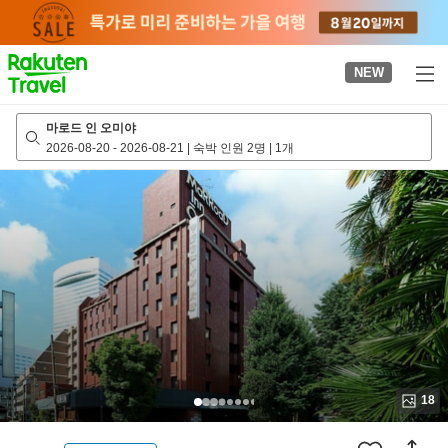
to
top
page
NEW
마로드 인 오미야
2026-08-20
-
2026-08-21
|
숙박 인원 2명
|
1개
18